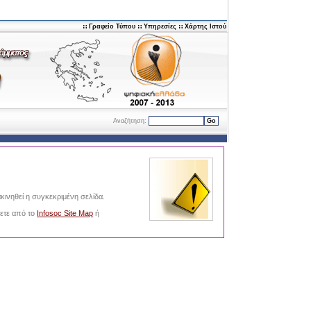
Γραφείο Τύπου
Υπηρεσίες
Χάρτης Ιστού
Αναζήτηση:
Go
κινηθεί η συγκεκριμένη σελίδα.
νετε από το
Infosoc Site Map
ή