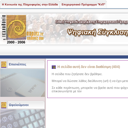
Η Κοινωνία της Πληροφορίας στην Ελλάδα
Επιχειρησιακό Πρόγραμμα "ΚτΠ"
Επισκέπτες
Η σελίδα αυτή δεν είναι διαθέσιμη (404)
Η σελίδα που ζητήσατε δεν βρέθηκε.
Μπορεί να δώσατε λάθος διεύθυνση (url) ή να έχει μετα
Σε κάθε περίπτωση, μπορείτε να βρείτε αυτό που ψάχ
επικοινωνήστε με τον
Ωφελούμενοι