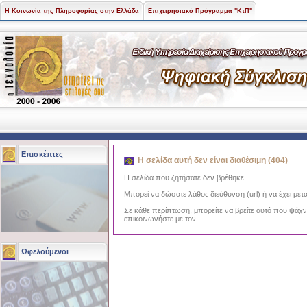
Η Κοινωνία της Πληροφορίας στην Ελλάδα
Επιχειρησιακό Πρόγραμμα "ΚτΠ"
Επισκέπτες
Η σελίδα αυτή δεν είναι διαθέσιμη (404)
Η σελίδα που ζητήσατε δεν βρέθηκε.
Μπορεί να δώσατε λάθος διεύθυνση (url) ή να έχει μετα
Σε κάθε περίπτωση, μπορείτε να βρείτε αυτό που ψάχ
επικοινωνήστε με τον
Ωφελούμενοι