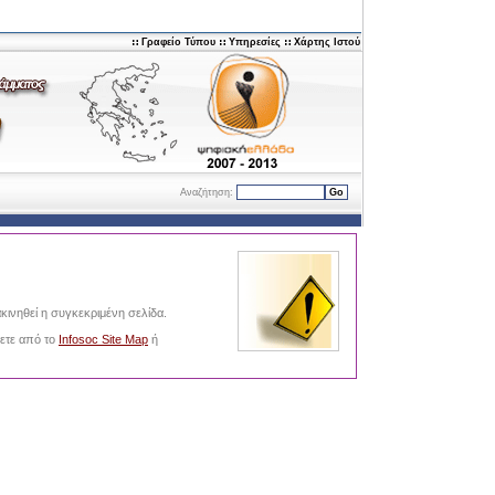
Γραφείο Τύπου
Υπηρεσίες
Χάρτης Ιστού
Αναζήτηση:
Go
κινηθεί η συγκεκριμένη σελίδα.
νετε από το
Infosoc Site Map
ή