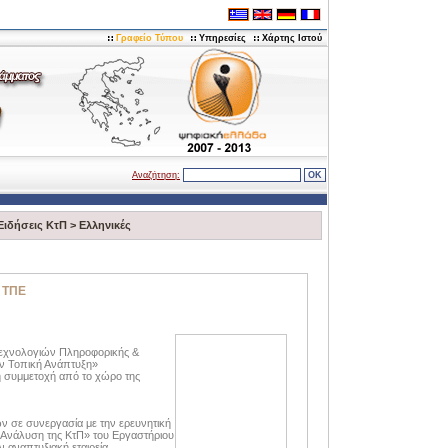
Γραφείο Τύπου
Υπηρεσίες
Χάρτης Ιστού
Αναζήτηση:
Ειδήσεις ΚτΠ
>
Ελληνικές
ν ΤΠΕ
 Τεχνολογιών Πληροφορικής &
ην Τοπική Ανάπτυξη»
 συμμετοχή από το χώρο της
 σε συνεργασία με την ερευνητική
ή Ανάλυση της ΚτΠ» του Εργαστήριου
ν αναπτυξιακή εταιρεία