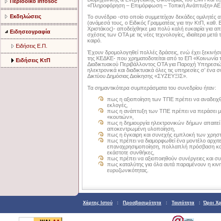
Περιοδικό Infosoc
«Πληροφόρηση – Επιμόρφωση – Τοπική Ανάπτυξη» ΑΕ
Εκδηλώσεις
Το συνέδριο -στο οποίο συμμετείχαν δεκάδες ομιλητές α
(ανάμεσά τους, ο Ειδικός Γραμματέας για την ΚτΠ, καθ.
Χριστάκος)- αποδείχθηκε μια πολύ καλή ευκαιρία για α
Ειδησεογραφία
σχέσεις των ΟΤΑ με τις νέες τεχνολογίες, ιδιαίτερα μετά
καιρό.
Ειδήσεις Ε.Π.
Έχουν δρομολογηθεί πολλές δράσεις, ενώ έχει ξεκινήσ
της ΚΕΔΚΕ- που χρηματοδοτείται από το ΕΠ «Κοινωνία τ
Ειδήσεις ΚτΠ
Διαδικτυακού Περιβάλλοντος ΟΤΑ για Παροχή Υπηρεσιών 
ηλεκτρονικά και διαδικτυακά όλες τις υπηρεσίες σ’ ένα σ
Δικτύου Δημόσιας Διοίκησης «ΣΥΖΕΥΞΙΣ».
Τα σημαντικότερα συμπεράσματα του συνεδρίου ήταν:
πως η αξιοποίηση των ΤΠΕ πρέπει να αναδειχθεί
εκλογές,
πως η ανάπτυξη των ΤΠΕ πρέπει να περάσει μέ
«κουτιών»,
πως η δημιουργία ηλεκτρονικών δήμων απαιτεί
αποκεντρωμένη υλοποίηση,
πως η έγκαιρη και συνεχής εμπλοκή των χρηστών
πως πρέπει να διαμορφωθεί ένα μοντέλο αρχιτε
επαναχρησιμοποίηση, πολλαπλή πρόσβαση και κ
εκάστοτε συνθήκες,
πως πρέπει να αξιοποιηθούν συνέργειες και συμ
πως καταλύτης για όλα αυτά παραμένουν η κινη
ευρυζωνικότητας.
Χάρτης Ιστού
:
Προσβασιμότητα
:
Ταυτότητα
:
Όροι Χ