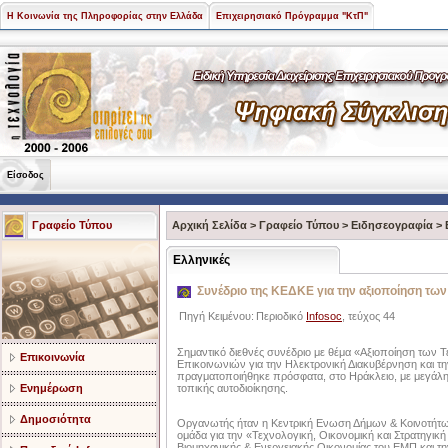
Η Κοινωνία της Πληροφορίας στην Ελλάδα
Επιχειρησιακό Πρόγραμμα "ΚτΠ"
Είσοδος
Γραφείο Τύπου
Αρχική Σελίδα
>
Γραφείο Τύπου
>
Ειδησεογραφία
>
Ελληνικές
Συνέδριο της ΚΕΔΚΕ για την αξιοποίηση τω
Πηγή Κειμένου:
Περιοδικό
Infosoc
, τεύχος 44
Σημαντικό διεθνές συνέδριο με θέμα «Αξιοποίηση των
Επικοινωνία
Επικοινωνιών για την Ηλεκτρονική Διακυβέρνηση και τ
πραγματοποιήθηκε πρόσφατα, στο Ηράκλειο, με μεγάλη
Ενημέρωση
τοπικής αυτοδιοίκησης.
Δημοσιότητα
Οργανωτής ήταν η Κεντρική Ενωση Δήμων & Κοινοτήτων
ομάδα για την «Τεχνολογική, Οικονομική και Στρατηγικ
Βιομηχανικής & Ενεργειακής Οικονομίας του ΕΜΠ και τη