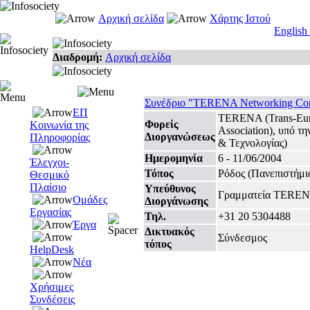
Αρχική σελίδα
Χάρτης Ιστού
English
Διαδρομή:
Αρχική σελίδα
Συνέδριο "TERENA Networking Conf
ΕΠ
TERENA (Trans-Euro
Φορείς
Κοινωνία της
Association), υπό τ
Διοργανώσεως
Πληροφορίας
& Τεχνολογίας)
Ημερομηνία
6 - 11/06/2004
Έλεγχοι-
Τόπος
Ρόδος (Πανεπιστήμι
Θεσμικό
Πλαίσιο
Υπεύθυνος
Γραμματεία TERE
Ομάδες
Διοργάνωσης
Εργασίας
Τηλ.
+31 20 5304488
Έργα
Δικτυακός
Σύνδεσμος
τόπος
HelpDesk
Νέα
Χρήσιμες
Συνδέσεις