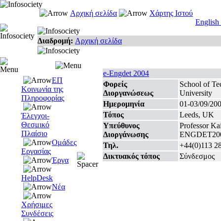
Αρχική σελίδα
Χάρτης Ιστού
English
Διαδρομή:
Αρχική σελίδα
e-Engdet 2004
ΕΠ
Φορείς
School of Te
Κοινωνία της
Διοργανώσεως
University
Πληροφορίας
Ημερομηνία
01-03/09/20
Τόπος
Leeds, UK
Έλεγχοι-
Θεσμικό
Υπεύθυνος
Professor K
Πλαίσιο
Διοργάνωσης
ENGDET2004
Ομάδες
Τηλ.
+44(0)113 2
Εργασίας
Δικτυακός τόπος
Σύνδεσμος
Έργα
HelpDesk
Νέα
Χρήσιμες
Συνδέσεις