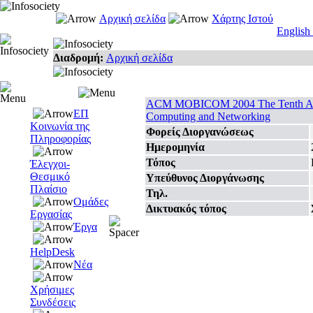
Αρχική σελίδα
Χάρτης Ιστού
English
Διαδρομή:
Αρχική σελίδα
ACM MOBICOM 2004 The Tenth Annua
ΕΠ
Computing and Networking
Κοινωνία της
Φορείς Διοργανώσεως
Πληροφορίας
Ημερομηνία
Τόπος
Έλεγχοι-
Θεσμικό
Υπεύθυνος Διοργάνωσης
Πλαίσιο
Τηλ.
Ομάδες
Δικτυακός τόπος
Εργασίας
Έργα
HelpDesk
Νέα
Χρήσιμες
Συνδέσεις