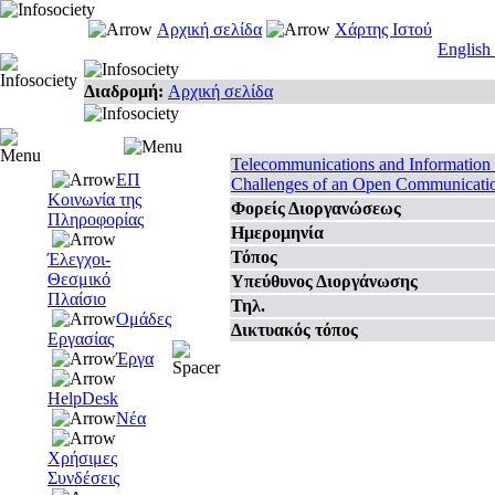
Αρχική σελίδα
Χάρτης Ιστού
English
Διαδρομή:
Αρχική σελίδα
Telecommunications and Information
ΕΠ
Challenges of an Open Communicati
Κοινωνία της
Φορείς Διοργανώσεως
Πληροφορίας
Ημερομηνία
Τόπος
Έλεγχοι-
Θεσμικό
Υπεύθυνος Διοργάνωσης
Πλαίσιο
Τηλ.
Ομάδες
Δικτυακός τόπος
Εργασίας
Έργα
HelpDesk
Νέα
Χρήσιμες
Συνδέσεις