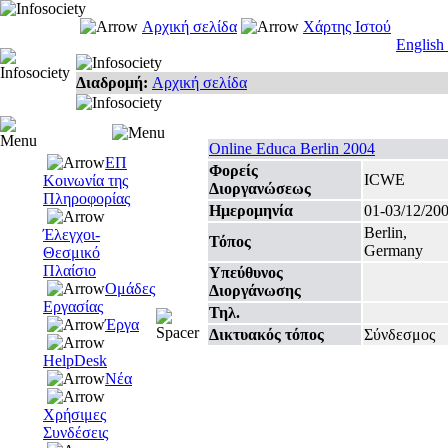
Αρχική σελίδα
Χάρτης Ιστού
English
Διαδρομή:
Αρχική σελίδα
Online Educa Berlin 2004
ΕΠ
Φορείς
ICWE
Κοινωνία της
Διοργανώσεως
Πληροφορίας
Ημερομηνία
01-03/12/20
Berlin,
Έλεγχοι-
Τόπος
Germany
Θεσμικό
Πλαίσιο
Υπεύθυνος
Ομάδες
Διοργάνωσης
Εργασίας
Τηλ.
Έργα
Δικτυακός τόπος
Σύνδεσμος
HelpDesk
Νέα
Χρήσιμες
Συνδέσεις