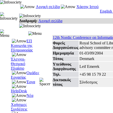
Αρχική σελίδα
Χάρτης Ιστού
English
Διαδρομή:
Αρχική σελίδα
12th Nordic Conference on Informat
ΕΠ
Φορείς
Royal School of Lib
Κοινωνία της
Διοργανώσεως
advisory committee r
Πληροφορίας
Ημερομηνία
01-03/09/2004
Τόπος
Denmark
Έλεγχοι-
Θεσμικό
Υπεύθυνος
Leif Emerek
Πλαίσιο
Διοργάνωσης
Ομάδες
Τηλ.
+45 98 15 79 22
Εργασίας
Δικτυακός
Έργα
Σύνδεσμος
τόπος
HelpDesk
Νέα
Χρήσιμες
Συνδέσεις