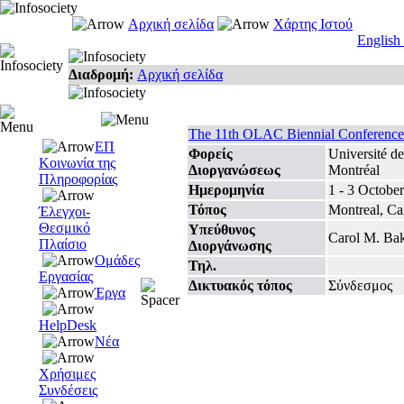
Αρχική σελίδα
Χάρτης Ιστού
English
Διαδρομή:
Αρχική σελίδα
The 11th OLAC Biennial Conference
ΕΠ
Φορείς
Université de
Κοινωνία της
Διοργανώσεως
Montréal
Πληροφορίας
Ημερομηνία
1 - 3 Octobe
Τόπος
Montreal, C
Έλεγχοι-
Θεσμικό
Υπεύθυνος
Carol M. Ba
Πλαίσιο
Διοργάνωσης
Ομάδες
Τηλ.
Εργασίας
Δικτυακός τόπος
Σύνδεσμος
Έργα
HelpDesk
Νέα
Χρήσιμες
Συνδέσεις