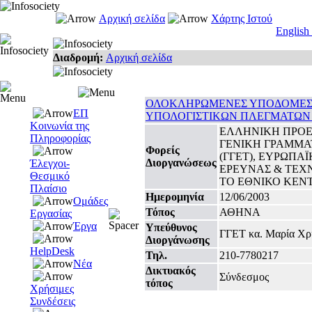
Αρχική σελίδα
Χάρτης Ιστού
English
Διαδρομή:
Αρχική σελίδα
ΟΛΟΚΛΗΡΩΜΕΝΕΣ ΥΠΟΔΟΜΕΣ Δ
ΕΠ
ΥΠΟΛΟΓΙΣΤΙΚΩΝ ΠΛΕΓΜΑΤΩΝ 
Κοινωνία της
ΕΛΛΗΝΙΚΗ ΠΡΟΕΔ
Πληροφορίας
ΓΕΝΙΚΗ ΓΡΑΜΜΑ
Φορείς
(ΓΓΕΤ), ΕΥΡΩΠΑ
Διοργανώσεως
Έλεγχοι-
ΕΡΕΥΝΑΣ & ΤΕΧΝ
Θεσμικό
ΤΟ ΕΘΝΙΚΟ ΚΕΝΤ
Πλαίσιο
Ημερομηνία
12/06/2003
Ομάδες
Τόπος
ΑΘΗΝΑ
Εργασίας
Έργα
Υπεύθυνος
ΓΓΕΤ κα. Μαρία Χρ
Διοργάνωσης
HelpDesk
Τηλ.
210-7780217
Νέα
Δικτυακός
Σύνδεσμος
τόπος
Χρήσιμες
Συνδέσεις