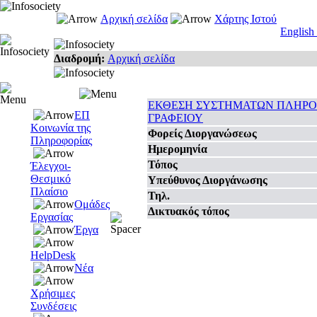
Αρχική σελίδα
Χάρτης Ιστού
English
Διαδρομή:
Αρχική σελίδα
ΕΚΘΕΣΗ ΣΥΣΤΗΜΑΤΩΝ ΠΛΗΡΟ
ΕΠ
ΓΡΑΦΕΙΟΥ
Κοινωνία της
Φορείς Διοργανώσεως
Πληροφορίας
Ημερομηνία
Τόπος
Έλεγχοι-
Θεσμικό
Υπεύθυνος Διοργάνωσης
Πλαίσιο
Τηλ.
Ομάδες
Δικτυακός τόπος
Εργασίας
Έργα
HelpDesk
Νέα
Χρήσιμες
Συνδέσεις