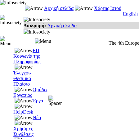
Αρχική σελίδα
Χάρτης Ιστού
English
Διαδρομή:
Αρχική σελίδα
The 4th Europ
ΕΠ
Κοινωνία της
Πληροφορίας
Έλεγχοι-
Θεσμικό
Πλαίσιο
Ομάδες
Εργασίας
Έργα
HelpDesk
Νέα
Χρήσιμες
Συνδέσεις