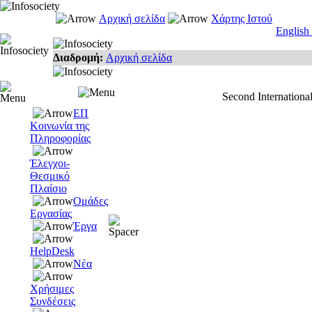
Αρχική σελίδα
Χάρτης Ιστού
English
Διαδρομή:
Αρχική σελίδα
Second Internation
ΕΠ
Κοινωνία της
Πληροφορίας
Έλεγχοι-
Θεσμικό
Πλαίσιο
Ομάδες
Εργασίας
Έργα
HelpDesk
Νέα
Χρήσιμες
Συνδέσεις