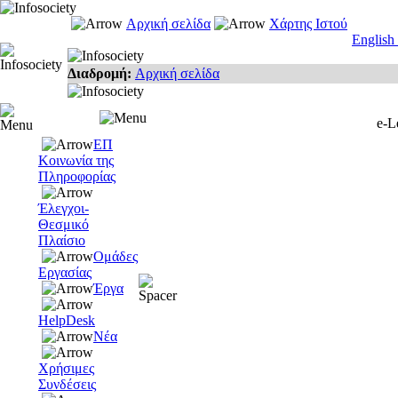
Αρχική σελίδα
Χάρτης Ιστού
English
Διαδρομή:
Αρχική σελίδα
e-L
ΕΠ
Κοινωνία της
Πληροφορίας
Έλεγχοι-
Θεσμικό
Πλαίσιο
Ομάδες
Εργασίας
Έργα
HelpDesk
Νέα
Χρήσιμες
Συνδέσεις