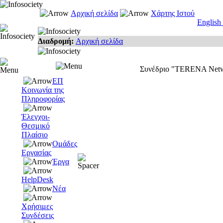
Αρχική σελίδα
Χάρτης Ιστού
English
Διαδρομή:
Αρχική σελίδα
Συνέδριο "TERENA Networ
ΕΠ
Κοινωνία της
Πληροφορίας
Έλεγχοι-
Θεσμικό
Πλαίσιο
Ομάδες
Εργασίας
Έργα
HelpDesk
Νέα
Χρήσιμες
Συνδέσεις