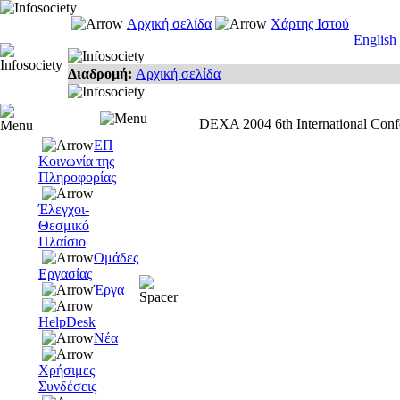
Αρχική σελίδα
Χάρτης Ιστού
English
Διαδρομή:
Αρχική σελίδα
DEXA 2004 6th International Confe
ΕΠ
Κοινωνία της
Πληροφορίας
Έλεγχοι-
Θεσμικό
Πλαίσιο
Ομάδες
Εργασίας
Έργα
HelpDesk
Νέα
Χρήσιμες
Συνδέσεις