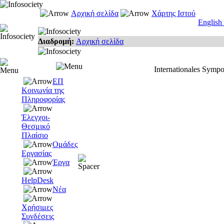
Αρχική σελίδα
Χάρτης Ιστού
English
Διαδρομή:
Αρχική σελίδα
Internationales Sympo
ΕΠ
Κοινωνία της
Πληροφορίας
Έλεγχοι-
Θεσμικό
Πλαίσιο
Ομάδες
Εργασίας
Έργα
HelpDesk
Νέα
Χρήσιμες
Συνδέσεις