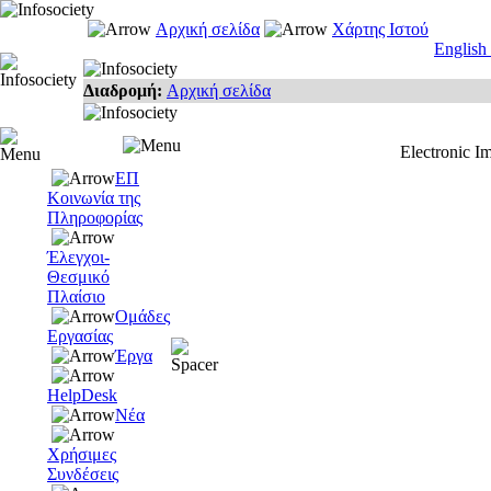
Αρχική σελίδα
Χάρτης Ιστού
English
Διαδρομή:
Αρχική σελίδα
Electronic I
ΕΠ
Κοινωνία της
Πληροφορίας
Έλεγχοι-
Θεσμικό
Πλαίσιο
Ομάδες
Εργασίας
Έργα
HelpDesk
Νέα
Χρήσιμες
Συνδέσεις