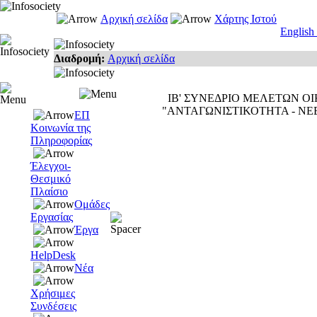
Αρχική σελίδα
Χάρτης Ιστού
English
Διαδρομή:
Αρχική σελίδα
ΙΒ' ΣΥΝΕΔΡΙΟ ΜΕΛΕΤΩΝ ΟΙ
"ΑΝΤΑΓΩΝΙΣΤΙΚΟΤΗΤΑ - ΝΕ
ΕΠ
Κοινωνία της
Πληροφορίας
Έλεγχοι-
Θεσμικό
Πλαίσιο
Ομάδες
Εργασίας
Έργα
HelpDesk
Νέα
Χρήσιμες
Συνδέσεις