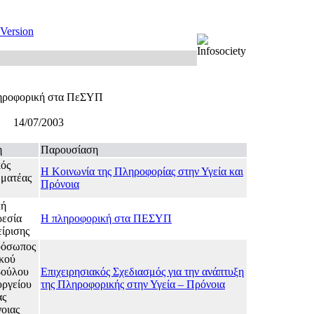
 Version
ηροφορική στα ΠεΣΥΠ
14/07/2003
η
Παρουσίαση
κός
Η Κοινωνία της Πληροφορίας στην Υγεία και
ματέας
Πρόνοια
κή
εσία
Η πληροφορική στα ΠΕΣΥΠ
είρισης
ρόσωπος
ικού
ούλου
Επιχειρησιακός Σχεδιασμός για την ανάπτυξη
ργείου
της Πληροφορικής στην Υγεία – Πρόνοια
ας
οιας