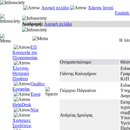
Αρχική σελίδα
Χάρτης Ιστού
English
Διαδρομή:
Αρχική σελίδα
Η πλ
ΕΠ
Κοινωνία της
Πληροφορίας
Ονοματεπώνυμο
Θέσ
Έλεγχοι-
Ειδι
Θεσμικό
Γιάννης Καλογήρου
Γραμ
Πλαίσιο
ΚτΠ
Ομάδες
Ειδι
Εργασίας
Γιώργου Πάγκαλου
Υπηρ
Έργα
Διαχ
Εκπ
HelpDesk
τεχν
Νέα
συμβ
Ανδρέας Δρούγας
Υπου
Χρήσιμες
Υγεί
Συνδέσεις
Πρόν