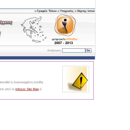
Γραφείο Τύπου
Υπηρεσίες
Χάρτης Ιστού
Αναζήτηση:
Go
κινηθεί η συγκεκριμένη σελίδα.
νετε από το
Infosoc Site Map
ή