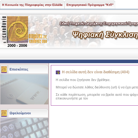
Η Κοινωνία της Πληροφορίας στην Ελλάδα
Επιχειρησιακό Πρόγραμμα "ΚτΠ"
Επισκέπτες
Η σελίδα αυτή δεν είναι διαθέσιμη (404)
Η σελίδα που ζητήσατε δεν βρέθηκε.
Μπορεί να δώσατε λάθος διεύθυνση (url) ή να έχει μετα
Σε κάθε περίπτωση, μπορείτε να βρείτε αυτό που ψάχ
επικοινωνήστε με τον
Ωφελούμενοι