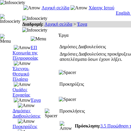
Αρχική σελίδα
Χάρτης Ιστού
English
Διαδρομή:
Αρχική σελίδα
>
Έργα
Έργα
Δημόσιες Διαβουλεύσεις
ΕΠ
Κοινωνία της
Δημόσιες Διαβουλεύσεις προκήρυξεων.
Πληροφορίας
αποτελέσματα όσων έχουν λήξει.
Έλεγχοι-
Θεσμικό
Πλαίσιο
Προκηρύξεις
Ομάδες
Εργασίας
Έργα
Δημόσιες
Προσκλήσεις
Διαβουλεύσεις
Πρόσκληση:
3.5 Προώθηση 
Προκηρύξεις