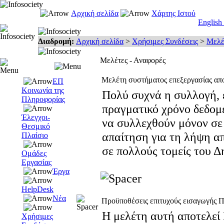
Αρχική σελίδα
Χάρτης Ιστού
English
Διαδρομή:
Αρχική σελίδα
>
Χρήσιμες Συνδέσεις
>
Μελέ
Μελέτες - Αναφορές
Μελέτη συστήματος επεξεργασίας α
ΕΠ
Κοινωνία της
Πολύ συχνά η συλλογή, 
Πληροφορίας
πραγματικό χρόνο δεδομ
Έλεγχοι-
να συλλεχθούν μόνον σ
Θεσμικό
απαίτηση για τη λήψη α
Πλαίσιο
σε πολλούς τομείς του Δ
Ομάδες
Εργασίας
Έργα
HelpDesk
Νέα
Προϋποθέσεις επιτυχούς εισαγωγής 
Η μελέτη αυτή αποτελεί
Χρήσιμες