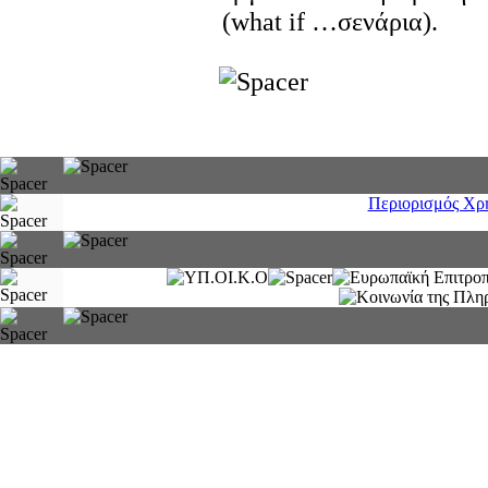
(what if …σενάρια).
Περιορισμός Χρ