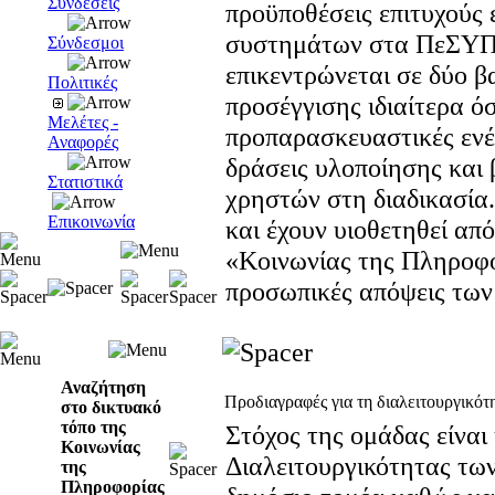
Συνδέσεις
προϋποθέσεις επιτυχούς
συστημάτων στα ΠεΣΥΠ 
Σύνδεσμοι
επικεντρώνεται σε δύο β
Πολιτικές
προσέγγισης ιδιαίτερα ό
Μελέτες -
προπαρασκευαστικές ενέρ
Αναφορές
δράσεις υλοποίησης και 
Στατιστικά
χρηστών στη διαδικασία.
Επικοινωνία
και έχουν υιοθετηθεί απ
«Κοινωνίας της Πληροφο
προσωπικές απόψεις των
Αναζήτηση
Προδιαγραφές για τη διαλειτουργικό
στο δικτυακό
τόπο της
Στόχος της ομάδας είναι
Κοινωνίας
Διαλειτουργικότητας τω
της
Πληροφορίας