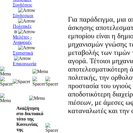
Συνδέσεις
Σύνδεσμοι
Για παράδειγμα, μια α
άσκησης αποτελεσματι
Πολιτικές
εμπορίου είναι η δημ
Μελέτες -
Αναφορές
μηχανισμών γνώσης τ
μεταβολής των τιμών 
Στατιστικά
αγορά. Τέτοιοι μηχανι
Επικοινωνία
αποτελεσματικότερη ά
πολιτικής, την ορθολο
προστασία του υγιούς
αποδοτικότερη διαχεί
πιέσεων, με άμεσες ωφέ
Αναζήτηση
καταναλωτές και την 
στο δικτυακό
τόπο της
Κοινωνίας
της