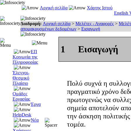
Αρχική σελίδα
Χάρτης Ιστού
English 
Διαδρομή:
Αρχική σελίδα
>
Μελέτες - Αναφορές
>
Μελέτ
απομακρυσμένων δεδομένων
>
Εισαγωγή
1
Εισαγωγή
ΕΠ
Κοινωνία της
Πληροφορίας
Έλεγχοι-
Θεσμικό
Πολύ συχνά η συλλογ
Πλαίσιο
πραγματικό χρόνο δεδ
Ομάδες
πρωτογενώς να συλλε
Εργασίας
Έργα
σημεία αποτελούν απα
την άσκηση πολιτικής
HelpDesk
Νέα
τομέα.
Χρήσιμες