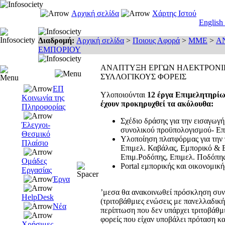
Αρχική σελίδα
Χάρτης Ιστού
English
Διαδρομή:
Αρχική σελίδα
>
Ποιους Αφορά
>
ΜΜΕ
>
Α
ΕΜΠΟΡΙΟΥ
ΑΝΑΠΤΥΞΗ ΕΡΓΩΝ ΗΛΕΚΤΡΟΝΙΚ
ΣΥΛΛΟΓΙΚΟΥΣ ΦΟΡΕΙΣ
ΕΠ
Υλοποιούνται
12 έργα Επιμελητηρί
Κοινωνία της
έχουν προκηρυχθεί τα ακόλουθα:
Πληροφορίας
Σχέδιο δράσης για την εισαγωγή
Έλεγχοι-
συνολικού προϋπολογισμού- Επ
Θεσμικό
Υλοποίηση πλατφόρμας για την
Πλαίσιο
Επιμελ. Καβάλας, Εμπορικό & Β
Επιμ.Ροδόπης, Επιμελ. Ποδόπης
Ομάδες
Portal εμπορικής και οικονομικ
Εργασίας
Έργα
’μεσα θα ανακοινωθεί πρόσκληση συ
HelpDesk
(τριτοβάθμιες ενώσεις με πανελλαδικ
Νέα
περίπτωση που δεν υπάρχει τριτοβάθμι
φορείς που είχαν υποβάλει πρόταση 
Χρήσιμες