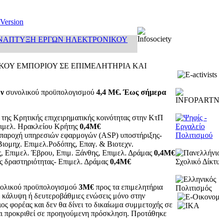
 Version
ΝΑΠΤΥΞΗ ΕΡΓΩΝ ΗΛΕΚΤΡΟΝΙΚΟΥ
ΟΥ ΕΜΠΟΡΙΟΥ ΣΕ ΕΠΙΜΕΛΗΤΗΡΙΑ ΚΑΙ
ων
συνολικού προϋπολογισμού
4,4 Μ€. Έως σήμερα
 της Κρητικής επιχειρηματικής κοινότητας στην ΚτΠ
ιμελ. Ηρακλείου Κρήτης
0,4Μ€
 παροχή υπηρεσιών εφαρμογών (ASP) υποστήριξης-
ιομηχ. Επιμελ.Ροδόπης, Επαγ. & Βιοτεχν.
, Επιμελ. Έβρου, Επιμ. Ξάνθης, Επιμελ. Δράμας
0,4Μ€
ής δραστηριότητας- Επιμελ. Δράμας
0,4Μ€
νολικού προϋπολογισμού
3Μ€
προς τα επιμελητήρια
ή κάλυψη ή δευτεροβάθμιες ενώσεις μόνο στην
ος φορέας και δεν θα δίνει το δικαίωμα συμμετοχής σε
και προκριθεί σε προηγούμενη πρόσκληση. Προτάθηκε