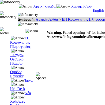
Αρχική σελίδα
Χάρτης Ιστού
English
Διαδρομή:
Αρχική σελίδα
>
ΕΠ Κοινωνία της Πληροφορ
Warning
: Failed opening '.el' for incl
/var/www/infogr/modules/Sitemap/si
ΕΠ
Κοινωνία της
Πληροφορίας
Έλεγχοι-
Θεσμικό
Πλαίσιο
Ομάδες
Εργασίας
Έργα
HelpDesk
Νέα
Χρήσιμες