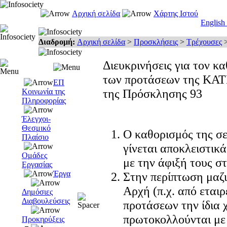
Αρχική σελίδα
Χάρτης Ιστού
English
Διαδρομή:
Αρχική σελίδα
>
Προσκλήσεις
>
Τρέχουσες
Διευκρινήσεις για τον κ
των προτάσεων της ΚΑΤ
ΕΠ
της Πρόσκλησης 93
Κοινωνία της
Πληροφορίας
Έλεγχοι-
Θεσμικό
Ο καθορισμός της σ
Πλαίσιο
γίνεται αποκλειστικ
Ομάδες
με την άφιξή τους σ
Εργασίας
Έργα
Στην περίπτωση μαζι
Αρχή (π.χ. από εταιρ
Δημόσιες
Διαβουλεύσεις
προτάσεων την ίδια 
πρωτοκολλούνται με
Προκηρύξεις