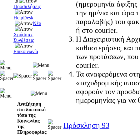
(ημερομηνία άφιξης 
Προσκλήσεις
την ημ/νια και ώρα 
HelpDesk
παραλαβής) του φακ
Νέα
ή στο courier.
Χρήσιμες
Η Διαχειριστική Αρχ
Συνδέσεις
καθυστερήσεις και 
Επικοινωνία
των προτάσεων, που 
courier.
Τα αναφερόμενα στην
«ταχυδρομικής αποστ
αφορούν τον προσδι
ημερομηνίας για να 
Αναζήτηση
στο δικτυακό
τόπο της
Κοινωνίας
Πρόσκληση 93
της
Πληροφορίας