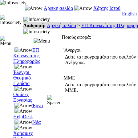
Αρχική σελίδα
Χάρτης Ιστού
English
Διαδρομή:
Αρχική σελίδα
>
ΕΠ Κοινωνία της Πληροφορ
Ποιούς αφορά;
ΕΠ
'Ανεργοι
Κοινωνία της
Δείτε τα προγραμμάτα που οφελούν 
Πληροφορίας
Ανέργους.
Έλεγχοι-
Θεσμικό
ΜΜΕ
Πλαίσιο
Δείτε τα προγραμμάτα που οφελούν τ
ΜΜΕ.
Ομάδες
Εργασίας
Έργα
HelpDesk
Νέα
Χρήσιμες