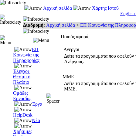
Αρχική σελίδα
Χάρτης Ιστού
English
Διαδρομή:
Αρχική σελίδα
>
ΕΠ Κοινωνία της Πληροφορ
Ποιούς αφορά;
ΕΠ
'Ανεργοι
Κοινωνία της
Δείτε τα προγραμμάτα που οφελούν 
Πληροφορίας
Ανέργους.
Έλεγχοι-
Θεσμικό
ΜΜΕ
Πλαίσιο
Δείτε τα προγραμμάτα που οφελούν τ
ΜΜΕ.
Ομάδες
Εργασίας
Έργα
HelpDesk
Νέα
Χρήσιμες