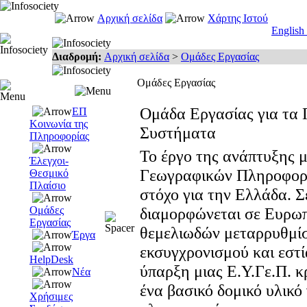
Αρχική σελίδα
Χάρτης Ιστού
English
Διαδρομή:
Αρχική σελίδα
>
Ομάδες Εργασίας
Ομάδες Εργασίας
Ομάδα Εργασίας για τα
ΕΠ
Κοινωνία της
Συστήματα
Πληροφορίας
Το έργο της ανάπτυξης 
Έλεγχοι-
Γεωγραφικών Πληροφοριώ
Θεσμικό
Πλαίσιο
στόχο για την Ελλάδα. Σ
Ομάδες
διαμορφώνεται σε Ευρωπ
Εργασίας
θεμελιωδών μεταρρυθμίσ
Έργα
εκσυγχρονισμού και εστί
HelpDesk
ύπαρξη μιας Ε.Υ.Γε.Π. κρ
Νέα
ένα βασικό δομικό υλικό
Χρήσιμες