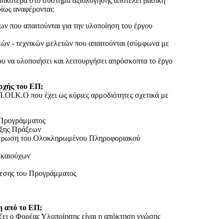
δικότερα στο σύστημα αξιολόγησης αποτελεί βασική
ίως αναφέρονται:
ν που απαιτούνται για την υλοποίηση του έργου
ών - τεχνικών μελετών που απαιτούνται (σύμφωνα με
υ να υλοποιήσει και λειτουργήσει απρόσκοπτα το έργο
Αρχής του ΕΠ;
Π.ΟΙ.Κ.Ο που έχει ως κύριες αρμοδιότητες σχετικά με
 Προγράμματος
αξης Πράξεων
έρωση του Ολοκληρωμένου Πληροφοριακού
ικαιούχων
εσης του Προγράμματος
η από το ΕΠ;
ζει ο Φορέας Υλοποίησης είναι η απόκτηση γνώσης