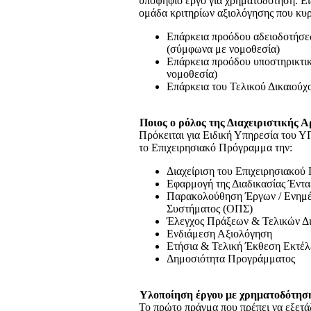
υποψήφιο έργο για χρηματοδότηση. Ει
ομάδα κριτηρίων αξιολόγησης που κυρ
Επάρκεια προόδου αδειοδοτήσεω
(σύμφωνα με νομοθεσία)
Επάρκεια προόδου υποστηρικτικ
νομοθεσία)
Επάρκεια του Τελικού Δικαιούχο
Ποιος ο ρόλος της Διαχειριστικής 
Πρόκειται για Ειδική Υπηρεσία του Υ
το Επιχειρησιακό Πρόγραμμα την:
Διαχείριση του Επιχειρησιακού
Εφαρμογή της Διαδικασίας Έντ
Παρακολούθηση Έργων / Ενημ
Συστήματος (ΟΠΣ)
Έλεγχος Πράξεων & Τελικών Δ
Ενδιάμεση Αξιολόγηση
Ετήσια & Τελική Έκθεση Εκτέλ
Δημοσιότητα Προγράμματος
Υλοποίηση έργου με χρηματοδότησ
Το πρώτο πράγμα που πρέπει να εξετά