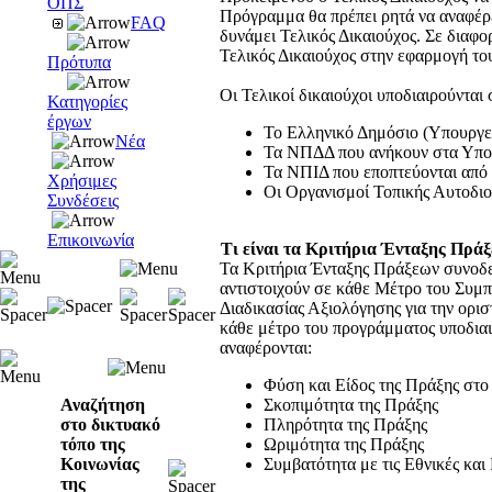
ΟΠΣ
Πρόγραμμα θα πρέπει ρητά να αναφέ
FAQ
δυνάμει Τελικός Δικαιούχος. Σε διαφ
Τελικός Δικαιούχος στην εφαρμογή το
Πρότυπα
Οι Τελικοί δικαιούχοι υποδιαιρούνται 
Κατηγορίες
έργων
Το Ελληνικό Δημόσιο (Υπουργεί
Νέα
Τα ΝΠΔΔ που ανήκουν στα Υποργ
Τα ΝΠΙΔ που εποπτεύονται από τ
Χρήσιμες
Οι Οργανισμοί Τοπικής Αυτοδι
Συνδέσεις
Επικοινωνία
Τι είναι τα Κριτήρια Ένταξης Πράξ
Τα Κριτήρια Ένταξης Πράξεων συνοδ
αντιστοιχούν σε κάθε Μέτρο του Συμ
Διαδικασίας Αξιολόγησης για την ορι
κάθε μέτρο του προγράμματος υποδιαι
αναφέρονται:
Φύση και Είδος της Πράξης στο
Αναζήτηση
Σκοπιμότητα της Πράξης
στο δικτυακό
Πληρότητα της Πράξης
τόπο της
Ωριμότητα της Πράξης
Κοινωνίας
Συμβατότητα με τις Εθνικές και
της