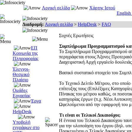
Αρχική σελίδα
Χάρτης Ιστού
English
Διαδρομή:
Αρχική σελίδα
>
HelpDesk
>
FAQ
Συχνές Ερωτήσεις
Συμπλήρωμα Προγραμματισμού και 
ΕΠ
Το Συμπλήρωμα Προγραμματισμού αποτ
Κοινωνία της
περιγράφεται στους Άξονες Προτεραιό
Πληροφορίας
Διαχειριστική Αρχή εργαλείο δουλειάς
Έλεγχοι-
Βασικό συστατικό στοιχείο του Συμπ
Θεσμικό
Πλαίσιο
Το Τεχνικό Δελτίο Μέτρου, στο οποίο 
επίτευξης τους (Επιλέξιμες Κατηγορί
Ομάδες
Πίνακας του μέτρου καθώς, οι ποσοτικ
Εργασίας
κατηγορίας έργων (π.χ. Νέοι Αυτοκινητ
Έργα
Ωφελούμενοι από την εφαρμογή του μ
HelpDesk
Τι είναι οι Τελικοί Δικαιούχοι;
Η έννοια του Τελικού Δικαιούχου ταυτί
Υποβολή
για την υλοποίηση του έργου (δηλ. 
εγγράφων στο
Προκειμένου ο Τελικός Δικαιούχος να