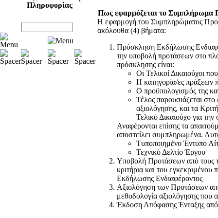
Πληροφορίας
Πως εφαρμόζεται το Συμπλήρωμα 
Η εφαρμογή του Συμπληρώματος Προγρ
ακόλουθα (4) βήματα:
Πρόσκληση Εκδήλωσης Ενδιαφέρο
την υποβολή προτάσεων στο πλα
πρόσκλησης είναι:
Οι Τελικοί Δικαιούχοι π
Η κατηγορία/ες πράξεων 
Ο προϋπολογισμός της κα
Τέλος παρουσιάζεται στο 
αξιολόγησης, και τα Κρι
Τελικό Δικαιούχο για τη
Αναφέρονται επίσης τα απαιτούμ
αποστείλει συμπληρωμένα. Αυτά
Τυποποιημένο Έντυπο Αί
Τεχνικό Δελτίο Έργου
Υποβολή Προτάσεων από τους τ
κριτήρια και του εγκεκριμένου
Εκδήλωσης Ενδιαφέροντος
Αξιολόγηση των Προτάσεων από 
μεθοδολογία αξιολόγησης που 
Έκδοση Απόφασης Ένταξης από 