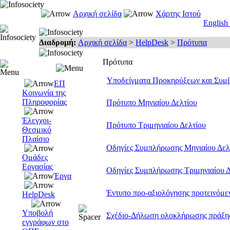
Αρχική σελίδα
Χάρτης Ιστού
English
Διαδρομή:
Αρχική σελίδα
>
HelpDesk
>
Πρότυπα
Πρότυπα
Υποδείγματα Προκηρύξεων και Συμ
ΕΠ
Κοινωνία της
Πληροφορίας
Πρότυπο Μηνιαίου Δελτίου
Έλεγχοι-
Πρότυπο Τριμηνιαίου Δελτίου
Θεσμικό
Πλαίσιο
Οδηγίες Συμπλήρωσης Μηνιαίου Δελ
Ομάδες
Εργασίας
Οδηγίες Συμπλήρωσης Τριμηνιαίου Δ
Έργα
Έντυπο προ-αξιολόγησης προτεινόμ
HelpDesk
Υποβολή
Σχέδιο-Δήλωση ολοκλήρωσης πράξη
εγγράφων στο