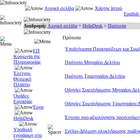
Αρχική σελίδα
Χάρτης Ιστού
English
Διαδρομή:
Αρχική σελίδα
>
HelpDesk
>
Πρότυπα
Πρότυπα
Υποδείγματα Προκηρύξεων και Συμ
ΕΠ
Κοινωνία της
Πληροφορίας
Πρότυπο Μηνιαίου Δελτίου
Έλεγχοι-
Πρότυπο Τριμηνιαίου Δελτίου
Θεσμικό
Πλαίσιο
Οδηγίες Συμπλήρωσης Μηνιαίου Δελ
Ομάδες
Εργασίας
Οδηγίες Συμπλήρωσης Τριμηνιαίου Δ
Έργα
Έντυπο προ-αξιολόγησης προτεινόμ
HelpDesk
Υποβολή
Σχέδιο-Δήλωση ολοκλήρωσης πράξη
εγγράφων στο