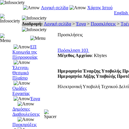
Αρχική σελίδα
Χάρτης Ιστού
English
Διαδρομή:
Αρχική σελίδα
>
Έργα
>
Προσκλήσεις
>
Τρέ
Προσκλήσεις
ΕΠ
Πρόσκληση 103
Κοινωνία της
Μέγεθος Αρχείου
: Kbytes
Πληροφορίας
Έλεγχοι-
Ημερομηνία Έναρξης Υποβολής Πρ
Θεσμικό
Ημερομηνία Λήξης Υποβολής Προτ
Πλαίσιο
Ηλεκτρονική Υποβολή Τεχνικού Δελτ
Ομάδες
Εργασίας
Έργα
Δημόσιες
Διαβουλεύσεις
Προκηρύξεις