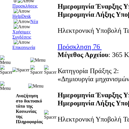
Ημερομηνία Έναρξης Υ
Προσκλήσεις
Ημερομηνία Λήξης Υπο
HelpDesk
Νέα
Ηλεκτρονική Υποβολή Τε
Χρήσιμες
Συνδέσεις
Πρόσκληση 76
Επικοινωνία
Μέγεθος Αρχείου
: 365 K
Κατηγορία Πράξης 2:
«Δημιουργία μηχανισμών 
Ημερομηνία Έναρξης Υ
Αναζήτηση
στο δικτυακό
Ημερομηνία Λήξης Υπο
τόπο της
Κοινωνίας
της
Ηλεκτρονική Υποβολή Τε
Πληροφορίας