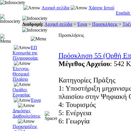
Αρχική σελίδα
Χάρτης Ιστού
English
Διαδρομή:
Αρχική σελίδα
>
Έργα
>
Προσκλήσεις
>
Τρέ
Προσκλήσεις
ΕΠ
Κοινωνία της
Πρόσκληση 55 (Ορθή Ε
Πληροφορίας
Μέγεθος Αρχείου
: 542 K
Έλεγχοι-
Θεσμικό
Κατηγορίες Πράξης
Πλαίσιο
1: Υποστήριξη μηχανισμ
Ομάδες
Εργασίας
πλαισίου στην Ψηφιακή 
Έργα
4: Τουρισμός
Δημόσιες
5: Ενέργεια
Διαβουλεύσεις
6: Γεωργία
Προκηρύξεις