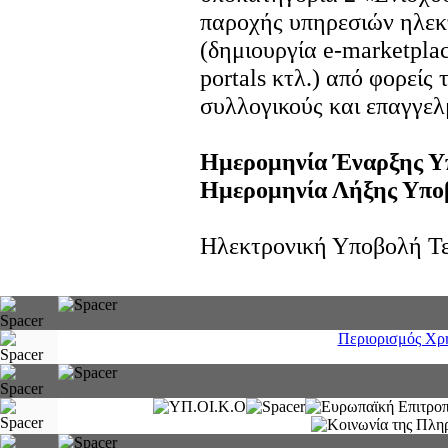
παροχής υπηρεσιών ηλε
(δημιουργία e-marketpla
portals κτλ.) από φορείς
συλλογικούς και επαγγελ
Ημερομηνία Έναρξης Υ
Ημερομηνία Λήξης Υπο
Ηλεκτρονική Υποβολή Τε
Περιορισμός Χρ