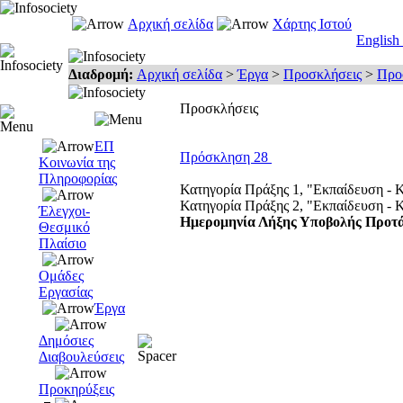
Αρχική σελίδα
Χάρτης Ιστού
English
Διαδρομή:
Αρχική σελίδα
>
Έργα
>
Προσκλήσεις
>
Προσ
Προσκλήσεις
ΕΠ
Πρόσκληση 28
Κοινωνία της
Πληροφορίας
Κατηγορία Πράξης 1, "Εκπαίδευση - 
Κατηγορία Πράξης 2, "Εκπαίδευση -
Έλεγχοι-
Ημερομηνία Λήξης Υποβολής Προτ
Θεσμικό
Πλαίσιο
Ομάδες
Εργασίας
Έργα
Δημόσιες
Διαβουλεύσεις
Προκηρύξεις