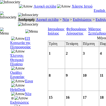
Αρχική σελίδα
Χάρτης Ιστού
English
Διαδρομή:
Αρχική σελίδα
>
Νέα
>
Εκδηλώσεις
>
Εκδηλ
Ιανουάριος
Φεβρουάριος
Μάρτιος
Ιούλιος
Αύγουστος
Σεπτέμβριο
Μήνας
ΕΠ
Κοινωνία της
Τρίτη
Τετάρτη
Πέμπτη
Παρ
Πληροφορίας
1
2
3
4
Έλεγχοι-
Θεσμικό
Πλαίσιο
Ομάδες
8
9
10
11
Εργασίας
Έργα
HelpDesk
Νέα
15
16
17
18
Εκδηλώσεις