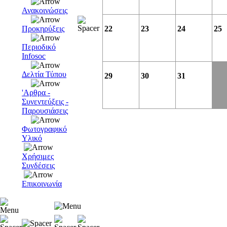
Ανακοινώσεις
Προκηρύξεις
22
23
24
25
Περιοδικό
Infosoc
Δελτία Τύπου
29
30
31
'Αρθρα -
Συνεντεύξεις -
Παρουσιάσεις
Φωτογραφικό
Υλικό
Χρήσιμες
Συνδέσεις
Επικοινωνία