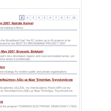
1
2
3
4
5
6
7
8
9
10
ay 2007, Nairobi, Kenya)
 training in Africa.
g the Broadband Gap" the EC invites up to 40 projects to be
 be selected for the BEST EU BROADBAND PROJECT 2007.
 May 2007, Brussels, Belgium)
ope's less developed regions and rural and isolated areas, yet
hese areas is problematic.
ence
 and strategy for modern public and private organisations.
ανθρώπινες Αξίες με θέμα "Επιστήμη, Τεχνολογία και
Academies (ALLEA), την InterAcademy Panel (IAP) και την
τις Πανανθρώπινες Αξίες με θέμα "Επιστήμη, Τεχνολογία και
nt
blished the program TOWARDS ELECTRONIC DEMOCRACY (TED)