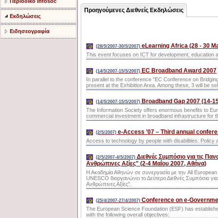
Περιοδικό Infosoc
Προηγούμενες Διεθνείς Εκδηλώσεις
Εκδηλώσεις
Ειδησεογραφία
eLearning Africa (28 - 30 M
(28/5/2007-30/5/2007)
This event focuses on ICT for development, education and
EC Broadband Award 2007
(14/5/2007-15/5/2007)
In parallel to the conference "EC Conference on Bridgin
present at the Exhibition Area. Among these, 3 will
Broadband Gap 2007 (14-15
(14/5/2007-15/5/2007)
The Information Society offers enormous benefits to Eur
commercial investment in broadband infrastructure for t
e-Access ’07 – Third annual confer
(2/5/2007)
Access to technology by people with disabilities: Policy
Διεθνές Συμπόσιο για τις Παν
(2/5/2007-4/5/2007)
Ανθρώπινες Αξίες" (2-4 Μαΐου 2007, Aθήνα)
Η Ακαδημία Αθηνών σε συνεργασία με την All European 
UNESCO διοργανώνει το Δεύτερο Διεθνές Συμπόσιο για 
Ανθρώπινες Αξίες".
Conference on e-Governme
(25/4/2007-27/4/2007)
The European Science Foundation (ESF) has esta
with the following overall objectives: