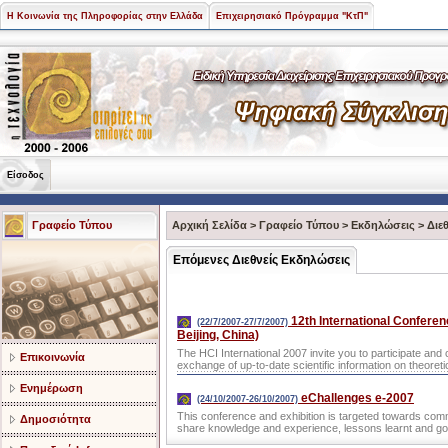
Η Κοινωνία της Πληροφορίας στην Ελλάδα
Επιχειρησιακό Πρόγραμμα "ΚτΠ"
Είσοδος
Γραφείο Τύπου
Αρχική Σελίδα
>
Γραφείο Τύπου
>
Εκδηλώσεις
>
Διε
Επόμενες Διεθνείς Εκδηλώσεις
12th International Confere
(22/7/2007-27/7/2007)
Beijing, China)
The HCI International 2007 invite you to participate and 
Επικοινωνία
exchange of up-to-date scientific information on theoreti
Ενημέρωση
eChallenges e-2007
(24/10/2007-26/10/2007)
This conference and exhibition is targeted towards com
Δημοσιότητα
share knowledge and experience, lessons learnt and go