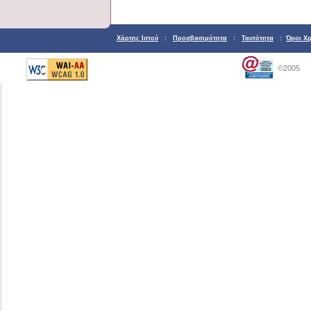
Χάρτης Ιστού
:
Προσβασιμότητα
:
Ταυτότητα
:
Όροι Χ
©2005