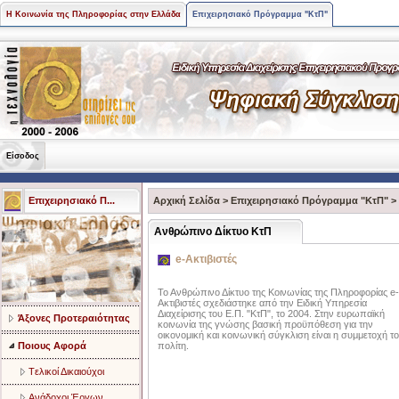
Η Κοινωνία της Πληροφορίας στην Ελλάδα
Επιχειρησιακό Πρόγραμμα "ΚτΠ"
Είσοδος
Επιχειρησιακό Π...
Αρχική Σελίδα
>
Επιχειρησιακό Πρόγραμμα "ΚτΠ"
>
Ανθρώπινο Δίκτυο ΚτΠ
e-Ακτιβιστές
Το Ανθρώπινο Δίκτυο της Κοινωνίας της Πληροφορίας e-
Ακτιβιστές σχεδιάστηκε από την Ειδική Υπηρεσία
Διαχείρισης του Ε.Π. "ΚτΠ", το 2004. Στην ευρωπαϊκή
Άξονες Προτεραιότητας
κοινωνία της γνώσης βασική προϋπόθεση για την
οικονομική και κοινωνική σύγκλιση είναι η συμμετοχή τ
Ποιους Αφορά
πολίτη.
Tελικοί Δικαιούχοι
Ανάδοχοι Έργων