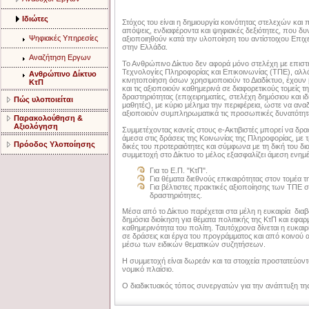
Ιδιώτες
Στόχος του είναι η δημιουργία κοινότητας στελεχών και 
απόψεις, ενδιαφέροντα και ψηφιακές δεξιότητες, που δ
Ψηφιακές Υπηρεσίες
αξιοποιηθούν κατά την υλοποίηση του αντίστοιχου Επι
στην Ελλάδα.
Αναζήτηση Εργων
Το Ανθρώπινο Δίκτυο δεν αφορά μόνο στελέχη με επιστη
Τεχνολογίες Πληροφορίας και Επικοινωνίας (ΤΠΕ), αλλά
Ανθρώπινο Δίκτυο
κινητοποίηση όσων χρησιμοποιούν το Διαδίκτυο, έχουν 
ΚτΠ
και τις αξιοποιούν καθημερινά σε διαφορετικούς τομείς 
δραστηριότητας (επιχειρηματίες, στελέχη δημόσιου και ιδ
Πώς υλοποιείται
μαθητές), με κύριο μέλημα την περιφέρεια, ώστε να αν
αξιοποιούν συμπληρωματικά τις προσωπικές δυνατότητ
Παρακολούθηση &
Αξιολόγηση
Συμμετέχοντας κανείς στους e-Ακτιβιστές μπορεί να δρα
άμεσα στις δράσεις της Κοινωνίας της Πληροφορίας, με 
Πρόοδος Υλοποίησης
δικές του προτεραιότητες και σύμφωνα με τη δική του δι
συμμετοχή στο Δίκτυο το μέλος εξασφαλίζει άμεση ενη
Για το Ε.Π. "ΚτΠ".
Για θέματα διεθνούς επικαιρότητας στον τομέα τ
Για βέλτιστες πρακτικές αξιοποίησης των ΤΠΕ 
δραστηριότητες.
Μέσα από το Δίκτυο παρέχεται στα μέλη η ευκαιρία δια
δημόσια διοίκηση για θέματα πολιτικής της ΚτΠ και εφα
καθημερινότητα του πολίτη. Ταυτόχρονα δίνεται η ευκαιρ
σε δράσεις και έργα του προγράμματος και από κοινού
μέσω των ειδικών θεματικών συζητήσεων.
Η συμμετοχή είναι δωρεάν και τα στοιχεία προστατεύοντ
νομικό πλαίσιο.
Ο διαδικτυακός τόπος συνεργατών για την ανάπτυξη τη