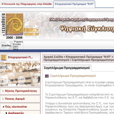
Η Κοινωνία της Πληροφορίας στην Ελλάδα
Επιχειρησιακό Πρόγραμμα "ΚτΠ"
Ψηφιακή
Ελλάδα
Είσοδος
2007-
2013
Αρχική Σελίδα
>
Επιχειρησιακό Πρόγραμμα "ΚτΠ"
>
Επιχειρησιακό Π...
Προγραμματισμού
>
Συμπλήρωμα Προγραμματισμ
Συμπλήρωμα Προγραμματισμού
Συμπλήρωμα Προγραμματισμού
Συμπλήρωμα Προγραμματισμού είναι το έγγραφο εφαρμο
Επιχειρησιακού Προγράμματος, το οποίο περιλαμβάνει 
Άξονες Προτεραιότητας
Το Συμπλήρωμα Προγραμματισμού καταρτίζεται από τη δι
Παρακολούθησης του Ε.Π. και διαβιβάζεται στην Ε.Ε. 
Ποιους Αφορά
Υπάρχει η δυνατότητα τροποποίησης του Σ.Π., που προκ
Παρακολούθησης προς την Διαχειριστική Αρχή, ή με πρωτο
Πώς υλοποιείται
εγκρίσεως της Επιτροπής Παρακολούθησης (χωρίς να τ
Διαρθρωτικών Ταμείων κατά Άξονα Προτεραιότητας, ούτε ο
Διαδικασίες