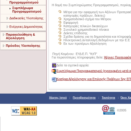
Προγραμματισμού
Η δομή του Συμπληρώματος Προγραμματισμού, περιλαμβ
Συμπλήρωμα
Προγραμματισμού
Μέτρα για την εφαρμογή των Αξόνων Προτεραιότ
κατηγορίες πράξεων, δείκτες)
Διαδικασίες Υλοποίησης
Χρηματοδοτικό σχήμα του Μέτρου
Εφαρμογή
Κατηγορίες τελικών δικαιούχων
Ενέργειες Δημοσιότητας
Συνολικό χρηματοδοτικό πίνακα
Δείκτες επίδοσης
Παρακολούθηση &
Σχέδιο δράσης για τη δημοσιότητα και πληροφ
Αξιολόγηση
Ηλεκτρονική ανταλλαγή δεδομένων με την Ε.Ε
Εκ των προτέρων Αξιολόγηση
Πρόοδος Υλοποίησης
Πηγή Κειμένου:
ΕΥΔ Ε.Π. "ΚτΠ"
Για περισσότερες πληροφορίες δείτε:
Άξονες Προτεραιότ
Δείτε τα σχετικά αρχεία:
Συμπλήρωμα Προγραμματισμού (εγκεκριμένο μετά απ
Kριτήρια Αξιολόγησης και Επιλογής Πράξεων 5ης Ε
Χάρτης Ιστού
:
Προσβασιμότητα
:
Ταυτότητα
:
Όροι Χ
©2005