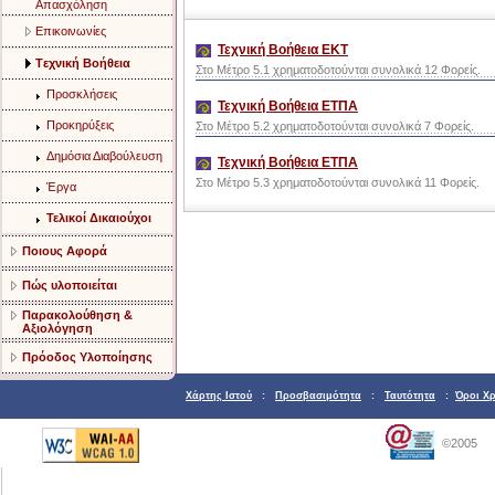
Aπασχόληση
Eπικοινωνίες
Τεχνική Βοήθεια ΕΚΤ
Tεχνική Bοήθεια
Στο Μέτρο 5.1 χρηματοδοτούνται συνολικά 12 Φορείς.
Προσκλήσεις
Τεχνική Βοήθεια ΕΤΠΑ
Προκηρύξεις
Στο Μέτρο 5.2 χρηματοδοτούνται συνολικά 7 Φορείς.
Δημόσια Διαβούλευση
Τεχνική Βοήθεια ΕΤΠΑ
Στο Μέτρο 5.3 χρηματοδοτούνται συνολικά 11 Φορείς.
Έργα
Τελικοί Δικαιούχοι
Ποιους Αφορά
Πώς υλοποιείται
Παρακολούθηση &
Αξιολόγηση
Πρόοδος Υλοποίησης
Χάρτης Ιστού
:
Προσβασιμότητα
:
Ταυτότητα
:
Όροι Χ
©2005