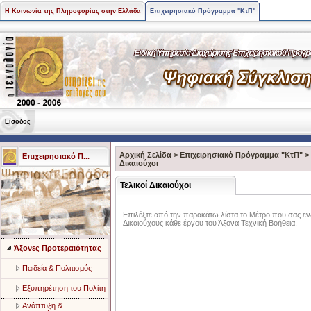
Η Κοινωνία της Πληροφορίας στην Ελλάδα
Επιχειρησιακό Πρόγραμμα "ΚτΠ"
Είσοδος
Αρχική Σελίδα
>
Επιχειρησιακό Πρόγραμμα "ΚτΠ"
>
Επιχειρησιακό Π...
Δικαιούχοι
Τελικοί Δικαιούχοι
Επιλέξτε από την παρακάτω λίστα το Μέτρο που σας ενδι
Δικαιούχους κάθε έργου του Άξονα Τεχνική Βοήθεια.
Άξονες Προτεραιότητας
Παιδεία & Πολιτισμός
Eξυπηρέτηση του Πολίτη
Aνάπτυξη &