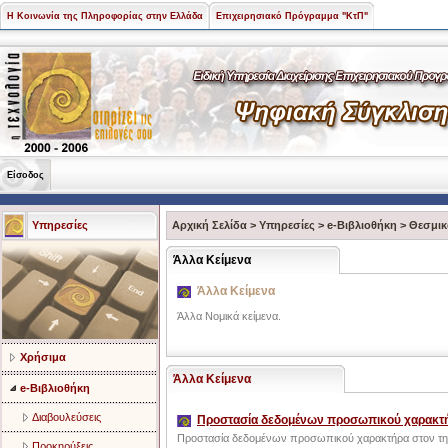
Η Κοινωνία της Πληροφορίας στην Ελλάδα
Επιχειρησιακό Πρόγραμμα "ΚτΠ"
Είσοδος
Υπηρεσίες
Αρχική Σελίδα
>
Υπηρεσίες
>
e-Βιβλιοθήκη
>
Θεσμικ
Άλλα Κείμενα
Άλλα Κείμενα
Άλλα Νομικά κείμενα.
Χρήσιμα
Άλλα Κείμενα
e-Βιβλιοθήκη
Διαβουλεύσεις
Προστασία δεδομένων προσωπικού χαρακτ
Προστασία δεδομένων προσωπικού χαρακτήρα στον τηλ
Προκηρύξεις