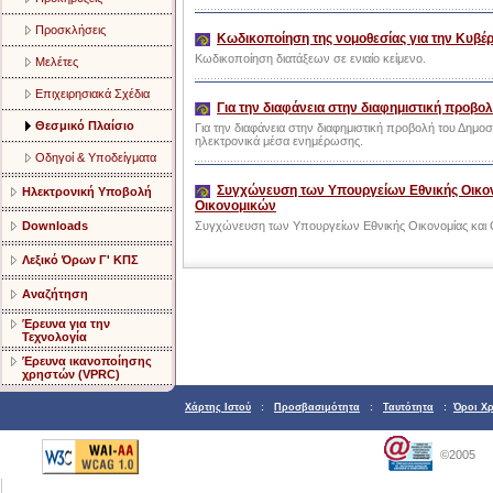
Προσκλήσεις
Κωδικοποίηση της νομοθεσίας για την Κυβέρ
Κωδικοποίηση διατάξεων σε ενιαίο κείμενο.
Μελέτες
Επιχειρησιακά Σχέδια
Για την διαφάνεια στην διαφημιστική προβο
Θεσμικό Πλαίσιο
Για την διαφάνεια στην διαφημιστική προβολή του Δημοσ
ηλεκτρονικά μέσα ενημέρωσης.
Οδηγοί & Υποδείγματα
Συγχώνευση των Υπουργείων Εθνικής Οικονο
Ηλεκτρονική Υποβολή
Οικονομικών
Downloads
Συγχώνευση των Υπουργείων Εθνικής Οικονομίας και Ο
Λεξικό Όρων Γ' ΚΠΣ
Αναζήτηση
Έρευνα για την
Τεχνολογία
Έρευνα ικανοποίησης
χρηστών (VPRC)
Χάρτης Ιστού
:
Προσβασιμότητα
:
Ταυτότητα
:
Όροι Χ
©2005