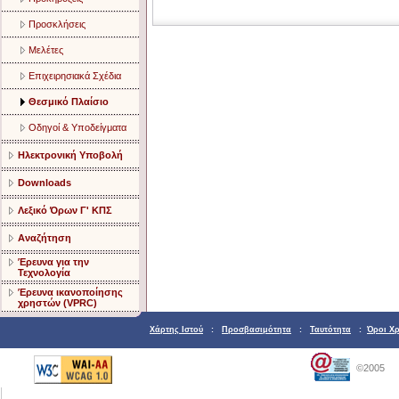
Προσκλήσεις
Μελέτες
Επιχειρησιακά Σχέδια
Θεσμικό Πλαίσιο
Οδηγοί & Υποδείγματα
Ηλεκτρονική Υποβολή
Downloads
Λεξικό Όρων Γ' ΚΠΣ
Αναζήτηση
Έρευνα για την
Τεχνολογία
Έρευνα ικανοποίησης
χρηστών (VPRC)
Χάρτης Ιστού
:
Προσβασιμότητα
:
Ταυτότητα
:
Όροι Χ
©2005