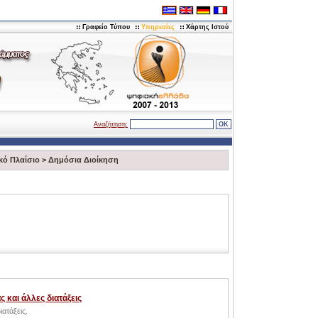
Γραφείο Τύπου
Υπηρεσίες
Χάρτης Ιστού
Αναζήτηση:
κό Πλαίσιο
>
Δημόσια Διοίκηση
 και άλλες διατάξεις
ατάξεις.