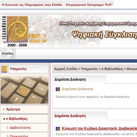
Η Κοινωνία της Πληροφορίας στην Ελλάδα
Επιχειρησιακό Πρόγραμμα "ΚτΠ"
Είσοδος
Υπηρεσίες
Αρχική Σελίδα
>
Υπηρεσίες
>
e-Βιβλιοθήκη
>
Θεσμι
Δημόσια Διοίκηση
Δημόσια Διοίκηση
Νομικά κείμενα που αφορούν τη Δημόσια Διοίκηση.
Χρήσιμα
Δημόσια Διοίκηση
e-Βιβλιοθήκη
Διαβουλεύσεις
Κύρωση του Κώδικα Διοικητικής Διαδικασίας
Κύρωση του Κώδικα Διοικητικής Διαδικασίας και άλλες δι
Προκηρύξεις