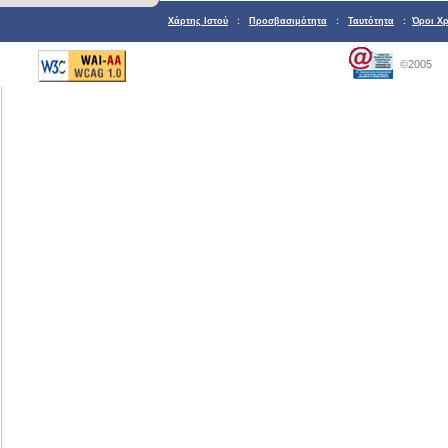
Χάρτης Ιστού
:
Προσβασιμότητα
:
Ταυτότητα
:
Όροι Χ
©2005