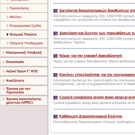
Προσκλήσεις
Διενέργεια δημοσιονομικών διορθώσεων στ
Θέσπιση κανόνων εφαρμογής (EK) 1260/1999 σχετικά μ
Μελέτες
παρέμβαση που χορηγείται στο πλαίσιο των Διαρθρωτι
Επιχειρησιακά Σχέδια
Διαχείριση και έλεγχος των παρεμβάσεων τ
Θεσμικό Πλαίσιο
Θέσπιση κανόνων εφαρμογής (ΕΚ) 1260/1999 σχετικά μ
Διαθρωτικών Ταμείων.
Οδηγοί & Υποδείγματα
Ηλεκτρονική Υποβολή
Νόμος για την εταιρική διακυβέρνηση
Νόμος για την εταιρική διακυβέρνηση, θέματα μισθολογίου
Downloads
Λεξικό Όρων Γ' ΚΠΣ
Κανόνες επιλεξιμότητας για την συγχρηματ
Κανονισμός σχετικά με την τροποποίηση του κανονισμο
Αναζήτηση
επιλεξιμότητας για την συγχρηματοδότηση από τα διαρθ
Έρευνα για την
Τεχνολογία
Council regulations laying down general pro
Έρευνα ικανοποίησης
χρηστών (VPRC)
Council regulations laying down general provisions on t
Καθιέρωση Δημοσιονομικού Ελέγχου
Περί καθιέρωσης δημοσιονομικού ελέγχου, πρόληψης 