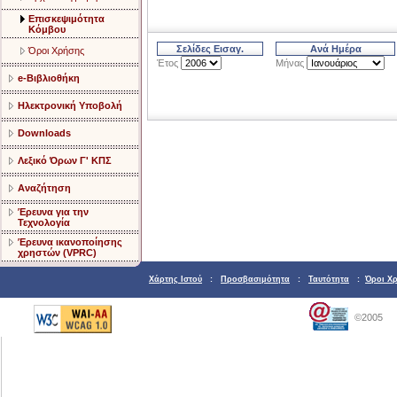
Επισκεψιμότητα
Κόμβου
Όροι Χρήσης
Έτος
Μήνας
e-Βιβλιοθήκη
Ηλεκτρονική Υποβολή
Downloads
Λεξικό Όρων Γ' ΚΠΣ
Αναζήτηση
Έρευνα για την
Τεχνολογία
Έρευνα ικανοποίησης
χρηστών (VPRC)
Χάρτης Ιστού
:
Προσβασιμότητα
:
Ταυτότητα
:
Όροι Χ
©2005