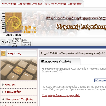
Κοινωνία της Πληροφορίας 2000-2006
Ε.Π. "Κοινωνία της Πληροφορίας"
Ψηφιακή
Ε.Π.
Ελλάδα
Είσοδος
"Ψηφιακή
2007-
Σύγκλιση"
2013
Υπηρεσίες
Αρχική Σελίδα
>
Υπηρεσίες
>
Ηλεκτρονική Υποβολή
Ηλεκτρονική Υποβολή
Η διαδικτυακή εφαρμογή Ηλεκτρονικής Υποβολής χρησιμ
δελτίων στο ΟΠΣ.
Χρήσιμα
Για περισσότερες πληροφορίες σχετικά με την διαδι
μέσω XML, μπορείτε να βρείτε και στην παρακάτω ηλεκ
e-Βιβλιοθήκη
Υποβολή δελτίων σε μορφή ΧΜL
Ηλεκτρονική Υποβολή