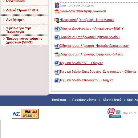
Downloads
Δείτε τα σχετικά αρχεία:
Λεξικό Όρων Γ' ΚΠΣ
Διαδικασία απόκτησης κωδικού
Αναζήτηση
Ηλεκτρονική Υποβολή - UserManual
Έρευνα για την
Οδηγίες Διορθώσεων - Ακυρώσεων ΜΔΠΥ
Τεχνολογία
Οδηγίες συμπλήρωσης μηνιαίου δελτίου
Έρευνα ικανοποίησης
χρηστών (VPRC)
Οδηγίες συμπλήρωσης Νομικών Δεσμέυσεων
Οδηγίες συμπλήρωσης τριμηνιαίου δελτίου
Τεχνικό δελτίο EKT - Οδηγίες
Τεχνικό δελτίο Επενδύσεων Ενισχυσεων - Οδηγίες
Τεχνικό δελτίο Υποδομών - Οδηγίες
Ταυτότητα
:
Προσβασιμότητα
:
Χάρτης Ιστού
:
Όροι Χ
©2005-9