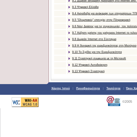
9.2 Δωρεάν ασύρματη πρόσβαση στο internet από 
9.3 Ψηφιακή Ελλάδα
9.4 Αισιοδοξία για ανάκαμψη των επιχειρήσεων ΤΠ
9.5 "Ολυμπιακές" επιτυχίες στην Πληροφορική
9.6 Nέες Δράσεις για τις συγκοινωνίες, τον πολιτι
9.7 Αύξηση χρήσης του γρήγορου Internet το τελευ
9.8 Δωρεάν Internet στο Σύνταγμα
9.9 Η δυναμική της ευρυζωνικότητας στη Μεσόγειο
9.10 Το Σχέδιο για την Ευρυζωνικότητα
9.11 Στρατηγική συμφωνία με τη Microsoft
9.12 Ψηφιακή Αυτοδιοίκηση
9.13 Ψηφιακή Στρατηγική
Χάρτης Ιστού
:
Προσβασιμότητα
:
Ταυτότητα
:
Όροι Χ
©2005