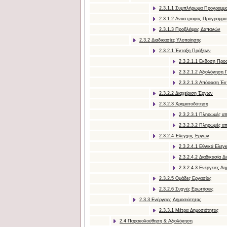
2.3.1.1 Συμπλήρωμα Προγραμμ
2.3.1.2 Aνάστροφος Προγραμμα
2.3.1.3 Προβλέψεις Δαπανών
2.3.2 Διαδικασίες Υλοποίησης
2.3.2.1 Ένταξη Πράξεων
2.3.2.1.1 Εκδοση Πρ
2.3.2.1.2 Αξιολόγηση
2.3.2.1.3 Απόφαση Έν
2.3.2.2 Διαχείριση Έργων
2.3.2.3 Χρηματοδότηση
2.3.2.3.1 Πληρωμές α
2.3.2.3.2 Πληρωμές απ
2.3.2.4 Έλεγχος Έργων
2.3.2.4.1 Εθνικά Ελεγ
2.3.2.4.2 Διαδικασία 
2.3.2.4.3 Ενέργειες Δ
2.3.2.5 Ομάδες Εργασίας
2.3.2.6 Συχνές Ερωτήσεις
2.3.3 Ενέργειες Δημοσιότητας
2.3.3.1 Μέτρα Δημοσιότητας
2.4 Παρακολούθηση & Αξιολόγηση