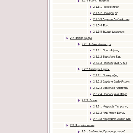
2.1.5 Tεχνική Bοήθεια
2.1.5.1 Προσκλήσεις
2.1.5.2 Προκηρύξεις
2.1.5.3 Δημόσια Διαβούλευση
2.1.5.4 Έργα
2.1.5.5 Τελικοί Δικαιούχοι
2.2 Ποιους Αφορά
2.2.1 Tελικοί Δικαιούχοι
2.2.1.1 Προσκλήσεις
2.2.1.2 Ευρετήριο Τ.Δ.
2.2.1.3 Πρόοδος ανά Άξονα
2.2.2 Ανάδοχοι Έργων
2.2.2.1 Προκηρύξεις
2.2.2.2 Δημόσια Διαβούλευση
2.2.2.3 Ευρετήριο Αναδόχων
2.2.2.4 Πρόοδος ανά Μέτρο
2.2.3 Ιδιώτες
2.2.3.1 Ψηφιακές Υπηρεσίες
2.2.3.2 Αναζήτηση Εργων
2.2.3.3 Ανθρώπινο Δίκτυο ΚτΠ
2.3 Πώς υλοποιείται
2.3.1 Διαδικασίες Προγραμματισμού