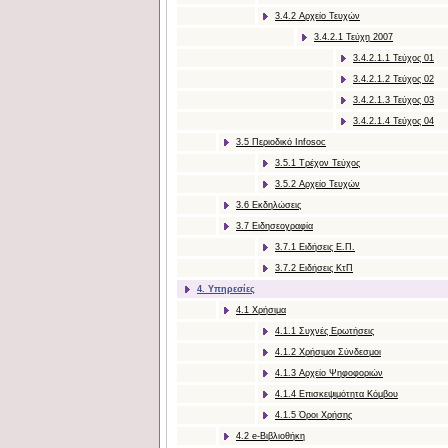
3.4.2 Αρχείο Τευχών
3.4.2.1 Τεύχη 2007
3.4.2.1.1 Τεύχος 01
3.4.2.1.2 Τεύχος 02
3.4.2.1.3 Τεύχος 03
3.4.2.1.4 Τεύχος 04
3.5 Περιοδικό Infosoc
3.5.1 Τρέχον Τεύχος
3.5.2 Αρχείο Τευχών
3.6 Εκδηλώσεις
3.7 Ειδησεογραφία
3.7.1 Ειδήσεις Ε.Π.
3.7.2 Ειδήσεις ΚτΠ
4. Υπηρεσίες
4.1 Χρήσιμα
4.1.1 Συχνές Ερωτήσεις
4.1.2 Χρήσιμοι Σύνδεσμοι
4.1.3 Αρχείο Ψηφοφοριών
4.1.4 Επισκεψιμότητα Κόμβου
4.1.5 Όροι Χρήσης
4.2 e-Βιβλιοθήκη