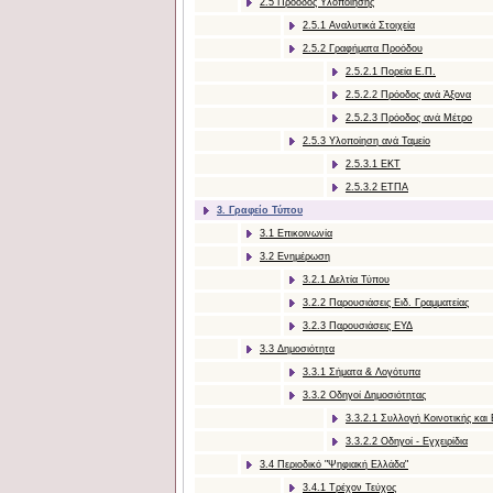
2.5 Πρόοδος Υλοποίησης
2.5.1 Aναλυτικά Στοιχεία
2.5.2 Γραφήματα Προόδου
2.5.2.1 Πορεία Ε.Π.
2.5.2.2 Πρόοδος ανά Άξονα
2.5.2.3 Πρόοδος ανά Μέτρο
2.5.3 Υλοποίηση ανά Ταμείο
2.5.3.1 ΕΚΤ
2.5.3.2 ΕΤΠΑ
3. Γραφείο Τύπου
3.1 Επικοινωνία
3.2 Ενημέρωση
3.2.1 Δελτία Τύπου
3.2.2 Παρουσιάσεις Ειδ. Γραμματείας
3.2.3 Παρουσιάσεις ΕΥΔ
3.3 Δημοσιότητα
3.3.1 Σήματα & Λογότυπα
3.3.2 Οδηγοί Δημοσιότητας
3.3.2.1 Συλλογή Κοινοτικής και
3.3.2.2 Οδηγοί - Εγχειρίδια
3.4 Περιοδικό "Ψηφιακή Ελλάδα"
3.4.1 Τρέχον Τεύχος