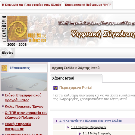
Η Κοινωνία της Πληροφορίας στην Ελλάδα
Επιχειρησιακό Πρόγραμμα "ΚτΠ"
Είσοδος
1Επισκέπτες
Αρχική Σελίδα
>
Χάρτης Ιστού
Χάρτης Ιστού
Περιεχόμενα Portal
Στόχοι Επιχειρησιακού
Για την καλύτερη πλοήγηση και για να βρείτε εύκολα κα
της Πληροφορίας, χρησιμοποιήστε τον Χάρτη Ιστού.
Προγράμματος
Καλές Πρακτικές Έργων
Οι ΤΠΕ στην υπηρεσία του
ελληνικού Πολιτισμού
1. Η Κοινωνία της Πληροφορίας στην Ελλάδα
Ειδική Υπηρεσία
1.1 Επιτροπή Πληροφορικής
Διαχείρισης
1.1.1 Μέλη Επιτροπής