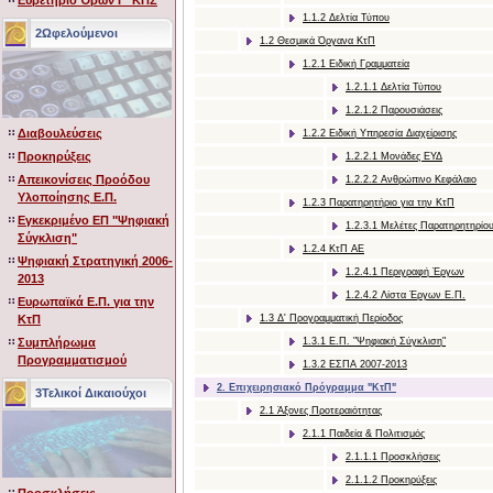
Ευρετήριο Όρων Γ' ΚΠΣ
1.1.2 Δελτία Τύπου
2Ωφελούμενοι
1.2 Θεσμικά Όργανα ΚτΠ
1.2.1 Ειδική Γραμματεία
1.2.1.1 Δελτία Τύπου
1.2.1.2 Παρουσιάσεις
Διαβουλεύσεις
1.2.2 Ειδική Υπηρεσία Διαχείρισης
Προκηρύξεις
1.2.2.1 Μονάδες ΕΥΔ
Απεικονίσεις Προόδου
1.2.2.2 Ανθρώπινο Κεφάλαιο
Υλοποίησης Ε.Π.
1.2.3 Παρατηρητήριο για την ΚτΠ
Εγκεκριμένο ΕΠ "Ψηφιακή
1.2.3.1 Μελέτες Παρατηρητηρίο
Σύγκλιση"
1.2.4 ΚτΠ ΑΕ
Ψηφιακή Στρατηγική 2006-
1.2.4.1 Περιγραφή Έργων
2013
1.2.4.2 Λίστα Έργων Ε.Π.
Ευρωπαϊκά Ε.Π. για την
ΚτΠ
1.3 Δ' Προγραμματική Περίοδος
Συμπλήρωμα
1.3.1 Ε.Π. "Ψηφιακή Σύγκλιση"
Προγραμματισμού
1.3.2 ΕΣΠΑ 2007-2013
2. Επιχειρησιακό Πρόγραμμα "ΚτΠ"
3Τελικοί Δικαιούχοι
2.1 Άξονες Προτεραιότητας
2.1.1 Παιδεία & Πολιτισμός
2.1.1.1 Προσκλήσεις
2.1.1.2 Προκηρύξεις