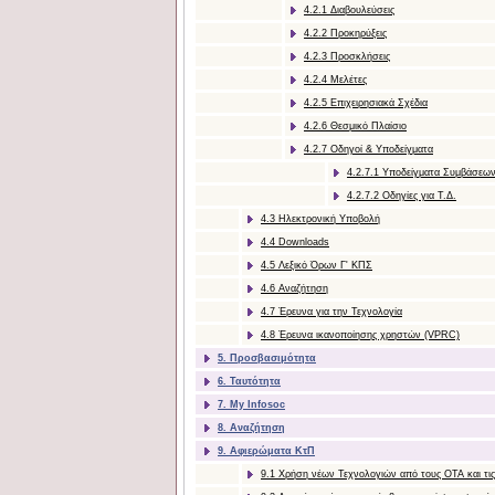
4.2.1 Διαβουλεύσεις
4.2.2 Προκηρύξεις
4.2.3 Προσκλήσεις
4.2.4 Μελέτες
4.2.5 Επιχειρησιακά Σχέδια
4.2.6 Θεσμικό Πλαίσιο
4.2.7 Οδηγοί & Υποδείγματα
4.2.7.1 Υποδείγματα Συμβάσεω
4.2.7.2 Οδηγίες για Τ.Δ.
4.3 Ηλεκτρονική Υποβολή
4.4 Downloads
4.5 Λεξικό Όρων Γ' ΚΠΣ
4.6 Αναζήτηση
4.7 Έρευνα για την Τεχνολογία
4.8 Έρευνα ικανοποίησης χρηστών (VPRC)
5. Προσβασιμότητα
6. Ταυτότητα
7. My Infosoc
8. Αναζήτηση
9. Αφιερώματα ΚτΠ
9.1 Χρήση νέων Τεχνολογιών από τους ΟΤΑ και τις