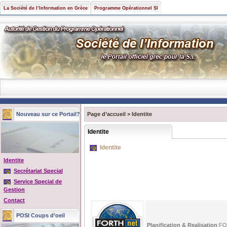
La Société de l’Information en Grèce
Programme Opérationnel SI
Nouveau sur ce Portail?
Page d’accueil
>
Identite
Identite
Identite
Identite
Secrétariat Special
Service Special de
Gestion
Contact
POSI Coups d’oeil
Planification & Realisation
:FO