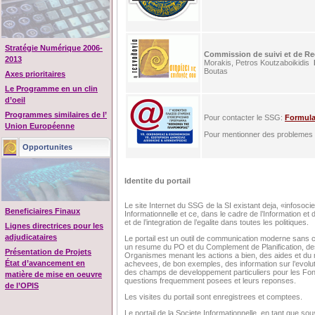
Stratégie Numérique 2006-
Commission de suivi et de R
2013
Morakis, Petros Koutzaboikidis
Boutas
Axes prioritaires
Le Programme en un clin
d’oeil
Programmes similaires de l’
Pour contacter le SSG:
Formula
Union Européenne
Pour mentionner des problemes t
Opportunites
Identite du portail
Le site Internet du SSG de la SI existant deja, «infosocie
Beneficiaires Finaux
Informationnelle et ce, dans le cadre de l’Information et 
et de l’integration de l’egalite dans toutes les politiques.
Lignes directrices pour les
adjudicataires
Le portail est un outil de communication moderne sans c
un resume du PO et du Complement de Planification, de
Présentation de Projets
Organismes menant les actions a bien, des aides et du m
État d’avancement en
achevees, de bon exemples, des information sur l’evolut
des champs de developpement particuliers pour les Fonds
matière de mise en oeuvre
questions frequemment posees et leurs reponses.
de l’OPIS
Les visites du portail sont enregistrees et comptees.
Le portail de la Societe Informationnelle, en tant que sou