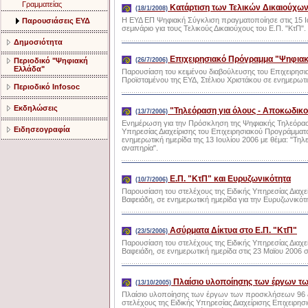
Γραμματείας
Κατάρτιση των Τελικών Δικαιούχων
(18/1/2008)
Η ΕΥΔ ΕΠ Ψηφιακή Σύγκλιση πραγματοποίησε στις 15 
Παρουσιάσεις ΕΥΔ
σεμινάριο για τους Τελικούς Δικαιούχους του Ε.Π. "ΚτΠ".
Δημοσιότητα
Επιχειρησιακό Πρόγραμμα "Ψηφιακή
Περιοδικό "Ψηφιακή
(26/7/2006)
Ελλάδα"
Παρουσίαση του κειμένου διαβούλευσης του Επιχειρησι
Προϊσταμένου της ΕΥΔ, Στέλιου Χριστάκου σε ενημερωτι
Περιοδικό Infosoc
Εκδηλώσεις
"Τηλεόραση για όλους - Αποκωδικοπ
(13/7/2006)
Ενημέρωση για την Πρόσκληση της Ψηφιακής Τηλεόραση
Ειδησεογραφία
Υπηρεσίας Διαχείρισης του Επιχειρησιακού Προγράμματο
ενημερωτική ημερίδα της 13 Ιουλίου 2006 με θέμα: "Τηλ
αναπηρία".
Ε.Π. "ΚτΠ" και Ευρυζωνικότητα
(10/7/2006)
Παρουσίαση του στελέχους της Ειδικής Υπηρεσίας Διαχε
Βαφειάδη, σε ενημερωτική ημερίδα για την Ευρυζωνικότη
Ασύρματα Δίκτυα στο Ε.Π. "ΚτΠ"
(23/5/2006)
Παρουσίαση του στελέχους της Ειδικής Υπηρεσίας Διαχε
Βαφειάδη, σε ενημερωτική ημερίδα στις 23 Μαϊου 2006 
Πλαίσιο υλοποίησης των έργων τ
(13/10/2005)
Πλαίσιο υλοποίησης των έργων των προσκλήσεων 96 & 
στελέχους της Ειδικής Υπηρεσίας Διαχείρισης Επιχειρη