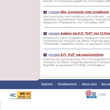
Κολυβά, σε ενημερωτική ημερίδα της 13 Οκτωβρίου 200
Νέες τεχνολογίες στην εκπαίδευση
(7/10/2005)
Νέες τεχνολογίες στην εκπαίδευση: από τη θεωρία... στ
Διαχείρισης Επιχειρησιακού Προγράμματος "Κοινωνία τη
Εφαρμογών Πληροφορικής, στις 7 Οκτωβρίου 2005.
Δράσεις του Ε.Π. "ΚτΠ" στις 13 Περ
(19/9/2005)
Ενημέρωση Γενικών Γραμματέων Περιφερειών για το Επ
Παρουσίαση τού στελέχους της Ειδικής Υπηρεσίας Διαχε
Πληροφορίας" Σμαράγδας Τσιγάνη, με ημερομηνία 19 Σ
E.Π. "KτΠ" και ευρυζωνικότητα
(27/7/2005)
Ανάπτυξη της ευρυζωνικότητας από το Επιχειρησιακό 
στελέχους της Ειδικής Υπηρεσίας Διαχείρισης Επιχειρη
Βαφειάδη, με ημερομηνία 27/7/2005, στα Καλάβρυτα.
Ταυτότητα
:
Προσβασιμότητα
:
Χάρτης Ιστού
:
Όροι Χ
©2005