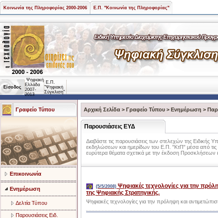
Κοινωνία της Πληροφορίας 2000-2006
Ε.Π. "Κοινωνία της Πληροφορίας"
Ψηφιακή
Ε.Π.
Ελλάδα
Είσοδος
"Ψηφιακή
2007-
Σύγκλιση"
2013
Γραφείο Τύπου
Αρχική Σελίδα
>
Γραφείο Τύπου
>
Ενημέρωση
>
Παρ
Παρουσιάσεις ΕΥΔ
Διαβάστε τις παρουσιάσεις των στελεχών της Ειδικής Υ
εκδηλώσεων και ημερίδων του Ε.Π. "ΚτΠ" μέσα από τις 
ευρύτερα θέματα σχετικά με την έκδοση Προσκλήσεων
Επικοινωνία
Ψηφιακές τεχνολογίες για την πρόλ
(5/5/2008)
Ενημέρωση
της Ψηφιακής Στρατηγικής.
Ψηφιακές τεχνολογίες για την πρόληψη και αντιμετώπι
Δελτία Τύπου
Παρουσιάσεις Ειδ.